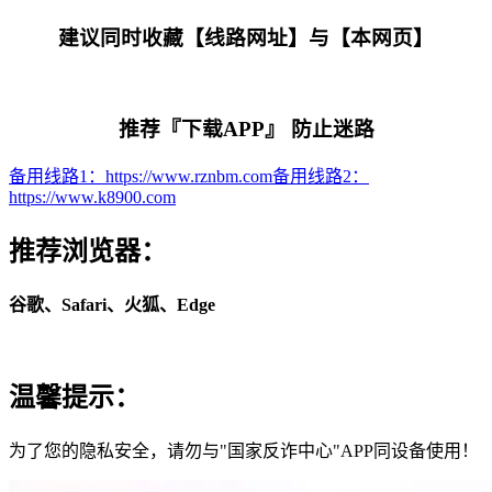
建议同时收藏【线路网址】与【本网页】
推荐『下载APP』 防止迷路
备用线路
1
：
https://www.rznbm.com
备用线路
2
：
https://www.k8900.com
推荐浏览器：
谷歌、Safari、火狐、Edge
温馨提示：
为了您的隐私安全，请勿与"国家反诈中心"APP同设备使用！